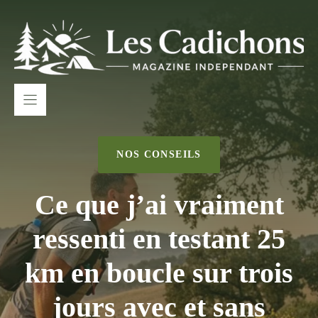
Aller
au
contenu
NOS CONSEILS
Ce que j’ai vraiment
ressenti en testant 25
km en boucle sur trois
jours avec et sans