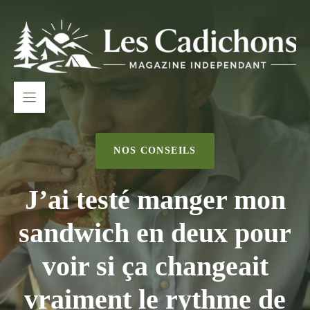
Aller
au
contenu
NOS CONSEILS
J’ai testé manger mon
sandwich en deux pour
voir si ça changeait
vraiment le rythme de