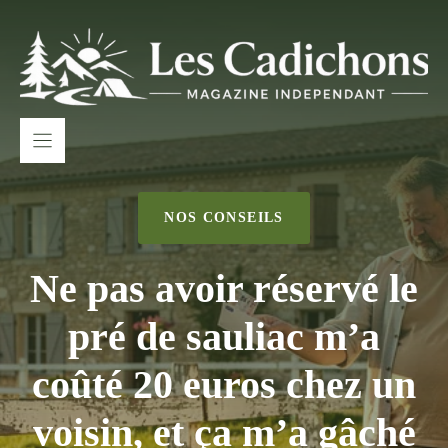
Aller
au
contenu
NOS CONSEILS
Ne pas avoir réservé le
pré de sauliac m’a
coûté 20 euros chez un
voisin, et ça m’a gâché