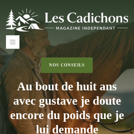
Aller
au
contenu
NOS CONSEILS
Au bout de huit ans
avec gustave je doute
encore du poids que je
lui demande